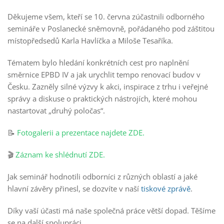
Děkujeme všem, kteří se
10. června zúčastnili odborného
semináře
v Poslanecké sněmovně, pořádaného pod záštitou
místopředsedů Karla Havlíčka a Miloše Tesaříka.
Tématem bylo
hledání konkrétních cest pro naplnění
směrnice EPBD IV
a jak urychlit tempo renovací budov v
Česku. Zazněly silné výzvy k akci, inspirace z trhu i veřejné
správy a diskuse o praktických nástrojích, které mohou
nastartovat „druhý poločas“.
📝
Fotogalerii a prezentace najdete ZDE.
🎬
Záznam ke shlédnutí ZDE.
Jak seminář hodnotili odborníci z různých oblastí a jaké
hlavní závěry přinesl, se dozvíte v naší
tiskové zprávě
.
Díky vaší účasti má naše společná práce větší dopad. Těšíme
se na další spolupráci.