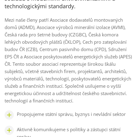
technologickými standardy.
Mezi naše členy patří Asociace dodavatelů montovaných
domů (ADMD), Asociace výrobců minerální izolace (AVMI),
Česká rada pro šetrné budovy (CZGBC), Česká komora
lehkých obvodových plášťů (ČKLOP), Cech pro zateplování
budov ČR (CZB), Centrum pasivního domu (CPD), Sdružení
EPS ČR a Asociace poskytovatelů energetických služeb (APES)
ČR. Tento soubor asociací reprezentuje širokou škálu
subjektů, včetně stavebních firem, projektantů, architektů,
výrobců materiálů, technologií, poskytovatelů energetických
služeb a finančních institucí. Společně usilujeme o vyšší
energetickou účinnost a udržitelnost českého stavebnictví.
technologií a finančních institucí.
Propojujeme státní správu, byznys i nevládní sektor
Aktivně komunikujeme s politiky a zástupci státní
správy