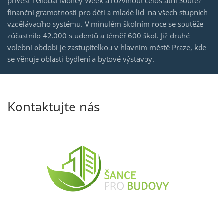
přivést i Global Money Week a rozvinout celostátní Soutěž
finanční gramotnosti pro děti a mladé lidi na všech stupních
vzdělávacího systému. V minulém školním roce se soutěže
zúčastnilo 42.000 studentů a téměř 600 škol. Již druhé
volební období je zastupitelkou v hlavním městě Praze, kde
se věnuje oblasti bydlení a bytové výstavby.
Kontaktujte nás