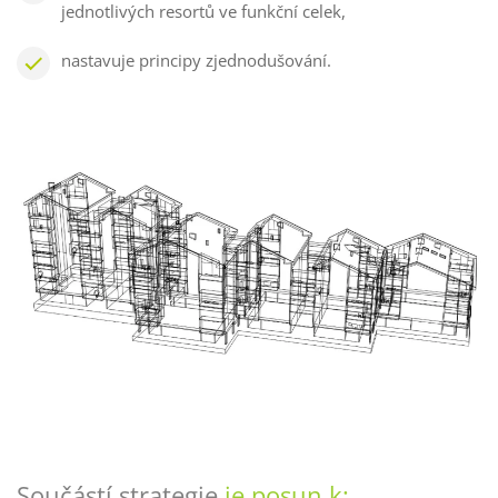
jednotlivých resortů ve funkční celek,
nastavuje principy zjednodušování.
Součástí strategie
je posun k: