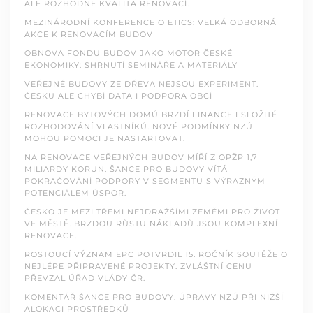
ALE ROZHODNE KVALITA RENOVACÍ.
MEZINÁRODNÍ KONFERENCE O ETICS: VELKÁ ODBORNÁ
AKCE K RENOVACÍM BUDOV
OBNOVA FONDU BUDOV JAKO MOTOR ČESKÉ
EKONOMIKY: SHRNUTÍ SEMINÁŘE A MATERIÁLY
VEŘEJNÉ BUDOVY ZE DŘEVA NEJSOU EXPERIMENT.
ČESKU ALE CHYBÍ DATA I PODPORA OBCÍ
RENOVACE BYTOVÝCH DOMŮ BRZDÍ FINANCE I SLOŽITÉ
ROZHODOVÁNÍ VLASTNÍKŮ. NOVÉ PODMÍNKY NZÚ
MOHOU POMOCI JE NASTARTOVAT.
NA RENOVACE VEŘEJNÝCH BUDOV MÍŘÍ Z OPŽP 1,7
MILIARDY KORUN. ŠANCE PRO BUDOVY VÍTÁ
POKRAČOVÁNÍ PODPORY V SEGMENTU S VÝRAZNÝM
POTENCIÁLEM ÚSPOR.
ČESKO JE MEZI TŘEMI NEJDRAŽŠÍMI ZEMĚMI PRO ŽIVOT
VE MĚSTĚ. BRZDOU RŮSTU NÁKLADŮ JSOU KOMPLEXNÍ
RENOVACE.
ROSTOUCÍ VÝZNAM EPC POTVRDIL 15. ROČNÍK SOUTĚŽE O
NEJLÉPE PŘIPRAVENÉ PROJEKTY. ZVLÁŠTNÍ CENU
PŘEVZAL ÚŘAD VLÁDY ČR.
KOMENTÁŘ ŠANCE PRO BUDOVY: ÚPRAVY NZÚ PŘI NIŽŠÍ
ALOKACI PROSTŘEDKŮ