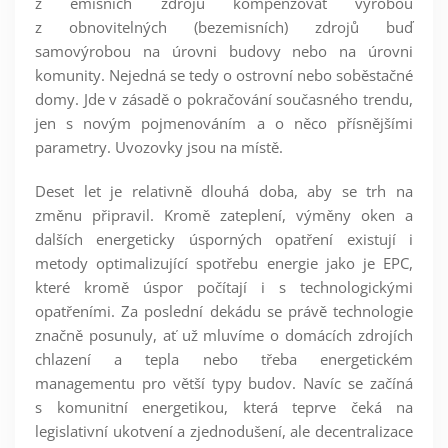
z emisních zdrojů kompenzovat výrobou
z obnovitelných (bezemisních) zdrojů buď
samovýrobou na úrovni budovy nebo na úrovni
komunity. Nejedná se tedy o ostrovní nebo soběstačné
domy. Jde v zásadě o pokračování současného trendu,
jen s novým pojmenováním a o něco přísnějšími
parametry. Uvozovky jsou na místě.
Deset let je relativně dlouhá doba, aby se trh na
změnu připravil. Kromě zateplení, výměny oken a
dalších energeticky úsporných opatření existují i
metody optimalizující spotřebu energie jako je EPC,
které kromě úspor počítají i s technologickými
opatřeními. Za poslední dekádu se právě technologie
značně posunuly, ať už mluvíme o domácích zdrojích
chlazení a tepla nebo třeba energetickém
managementu pro větší typy budov. Navíc se začíná
s komunitní energetikou, která teprve čeká na
legislativní ukotvení a zjednodušení, ale decentralizace