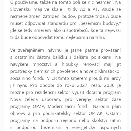
G používáme, takže na tomto poli se nic nezmění. Na
Slovensku mají ve škále i třídy A0 a A1. Všude se
nicméně změní zatřídění budov, protože třída A bude
muset odpovídat standardu pro „bezemisní budovy,“
jde se tedy směrem jako u spotřebičů, kde ta nejvyšší
třída bude odpovídat tomu nejlepšímu na trhu.
Ve zveřejněném návrhu je jasně patrné provázání
s ostatními částmi balíčku i dalšími politikami. Na
navýšení množství a hloubky renovací mají jít
prostředky z emisních povolenek a nově z Klimaticko-
sociálního fondu. V ČR tímto směrem proudí miliardy
již nyní. Pro období do roku 2027, resp. 2030 je
možné pro rezidenční sektor využít dotační program
Nová zelená úsporám, pro veřejný sektor zase
programy OPŽP, Modernizační fond i Národní plán
obnovy a pro podnikatelský sektor OPTAK. Ostatní
programy na podporu regionů nebo školství zatím
s podporou bezemisní a energeticky úsporných