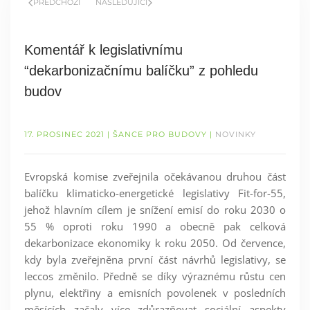
PŘEDCHOZÍ
NÁSLEDUJÍCÍ
Komentář k legislativnímu
“dekarbonizačnímu balíčku” z pohledu
budov
17. PROSINEC 2021
| ŠANCE PRO BUDOVY |
NOVINKY
Evropská komise zveřejnila očekávanou druhou část
balíčku klimaticko-energetické legislativy Fit-for-55,
jehož hlavním cílem je snížení emisí do roku 2030 o
55 % oproti roku 1990 a obecně pak celková
dekarbonizace ekonomiky k roku 2050. Od července,
kdy byla zveřejněna první část návrhů legislativy, se
leccos změnilo. Předně se díky výraznému růstu cen
plynu, elektřiny a emisních povolenek v posledních
měsících začaly více zdůrazňovat sociální aspekty