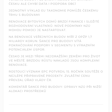
ČESKU ALE CHYBÍ DATA I PODPORA OBCÍ
JEDNOTNÝ VÝKLAD EU TAXONOMIE POMŮŽE ČESKÉMU
TRHU S BUDOVAMI
RENOVACE BYTOVÝCH DOMŮ BRZDÍ FINANCE I SLOŽITÉ
ROZHODOVÁNÍ VLASTNÍKŮ. NOVÉ PODMÍNKY NZÚ
MOHOU POMOCI JE NASTARTOVAT.
NA RENOVACE VEŘEJNÝCH BUDOV MÍŘÍ Z OPŽP 1,7
MILIARDY KORUN. ŠANCE PRO BUDOVY VÍTÁ
POKRAČOVÁNÍ PODPORY V SEGMENTU S VÝRAZNÝM
POTENCIÁLEM ÚSPOR.
ČESKO JE MEZI TŘEMI NEJDRAŽŠÍMI ZEMĚMI PRO ŽIVOT
VE MĚSTĚ. BRZDOU RŮSTU NÁKLADŮ JSOU KOMPLEXNÍ
RENOVACE.
ROSTOUCÍ VÝZNAM EPC POTVRDIL 15. ROČNÍK SOUTĚŽE O
NEJLÉPE PŘIPRAVENÉ PROJEKTY. ZVLÁŠTNÍ CENU
PŘEVZAL ÚŘAD VLÁDY ČR.
KOMENTÁŘ ŠANCE PRO BUDOVY: ÚPRAVY NZÚ PŘI NIŽŠÍ
ALOKACI PROSTŘEDKŮ