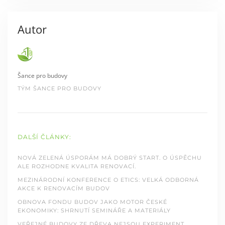
Autor
Šance pro budovy
TÝM ŠANCE PRO BUDOVY
DALŠÍ ČLÁNKY:
NOVÁ ZELENÁ ÚSPORÁM MÁ DOBRÝ START. O ÚSPĚCHU
ALE ROZHODNE KVALITA RENOVACÍ.
MEZINÁRODNÍ KONFERENCE O ETICS: VELKÁ ODBORNÁ
AKCE K RENOVACÍM BUDOV
OBNOVA FONDU BUDOV JAKO MOTOR ČESKÉ
EKONOMIKY: SHRNUTÍ SEMINÁŘE A MATERIÁLY
VEŘEJNÉ BUDOVY ZE DŘEVA NEJSOU EXPERIMENT.