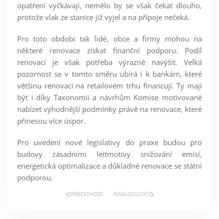
opatření vyčkávají, nemělo by se však čekat dlouho,
protože vlak ze stanice již vyjel a na přípoje nečeká.
Pro toto období tak lidé, obce a firmy mohou na
některé renovace získat finanční podporu. Podíl
renovací je však potřeba výrazně navýšit. Velká
pozornost se v tomto směru ubírá i k bankám, které
většinu renovací na retailovém trhu financují. Ty mají
být i díky Taxonomii a návrhům Komise motivované
nabízet výhodnější podmínky právě na renovace, které
přinesou více úspor.
Pro uvedení nové legislativy do praxe budou pro
budovy zásadními leitmotivy snižování emisí,
energetická optimalizace a důkladné renovace se státní
podporou.
PŘEDCHOZÍ
NÁSLEDUJÍCÍ