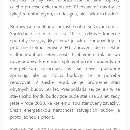
celého procesu dekarbonizace. Představené návrhy se
týkají zemního plynu, ekodesignu, ale i sektoru budov.
Budovy jsou nedílnou součástí snah o snižování emisí.
Spotřebuje se v nich asi 40 % celkové konečné
spotřeby energie, díky čemuž je sektor zodpovědný za
přibližně třetinu emisí v EU. Zároveň jde o sektor
s dlouhodobou setrvačností. Problémem tak nejsou
nové budovy, které musí splňovat určité standardy na
energetickou náročnost, jež se navíc postupně
zpřísňují, ale již stojící budovy. Ty je potřeba
renovovat. V České republice je průměrné stáří
obytných budov 50 let. Předpokládá se, že 80 % ze
stávajícího fondu budov zde bude stát i za 30 let, tedy
ještě v roce 2050, ke kterému jsou stanoveny závazky.
Snížit energetickou náročnost stávajících budov je
proto jednou z priorit..
Každých 20 až 30 let projde budova rekonstrukcí. Do