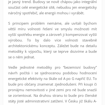
je jasný trend. Budovy se nově chápou jako integrální
součást celé energetické sítě, nebudou jen energeticky
náročný spotřebič, ale energii mohou i vyrábět.
S principem problém nemáme, ale uvítali bychom
větší míru volnosti řešení ve smyslu možnosti mít
vyšší spotřebu energie a zároveň ji kompenzovat vyšší
výrobou. To by dalo více volnosti stavebně
architektonickému konceptu. Záležet bude na detailu
metodiky k výpočtu, který se teprve dozvíme a bude
se o něm jednat.
Vedle jednotné metodiky pro “bezemisní budovy”
návrh počítá i se sjednocenou podobou hodnocení
energetické efektivity na škále od A po G napříč EU. To
bude pro občany znamenat zjednodušení. Při koupi či
pronájmu nemovitosti v jiné zemi pro ně bude snazší
se zorientovat. Na druhou stranu to bude pro členské
státy jisté administrativní zatížení. V Česku již škálu A-