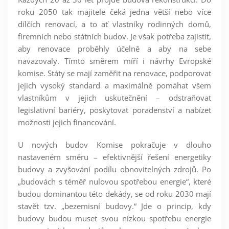
roku 2050 tak majitele čeká jedna větší nebo více
dílčích renovací, a to ať vlastníky rodinných domů,
firemních nebo státních budov. Je však potřeba zajistit,
aby renovace proběhly účelně a aby na sebe
navazovaly. Tímto směrem míří i návrhy Evropské
komise. Státy se mají zaměřit na renovace, podporovat
jejich vysoký standard a maximálně pomáhat všem
vlastníkům v jejich uskutečnění – odstraňovat
legislativní bariéry, poskytovat poradenství a nabízet
možnosti jejich financování.
U nových budov Komise pokračuje v dlouho
nastaveném směru – efektivnější řešení energetiky
budovy a zvyšování podílu obnovitelných zdrojů. Po
„budovách s téměř nulovou spotřebou energie“, které
budou dominantou této dekády, se od roku 2030 mají
stavět tzv. „bezemisní budovy.“ Jde o princip, kdy
budovy budou muset svou nízkou spotřebu energie