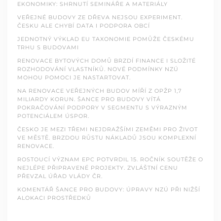
EKONOMIKY: SHRNUTÍ SEMINÁŘE A MATERIÁLY
VEŘEJNÉ BUDOVY ZE DŘEVA NEJSOU EXPERIMENT.
ČESKU ALE CHYBÍ DATA I PODPORA OBCÍ
JEDNOTNÝ VÝKLAD EU TAXONOMIE POMŮŽE ČESKÉMU
TRHU S BUDOVAMI
RENOVACE BYTOVÝCH DOMŮ BRZDÍ FINANCE I SLOŽITÉ
ROZHODOVÁNÍ VLASTNÍKŮ. NOVÉ PODMÍNKY NZÚ
MOHOU POMOCI JE NASTARTOVAT.
NA RENOVACE VEŘEJNÝCH BUDOV MÍŘÍ Z OPŽP 1,7
MILIARDY KORUN. ŠANCE PRO BUDOVY VÍTÁ
POKRAČOVÁNÍ PODPORY V SEGMENTU S VÝRAZNÝM
POTENCIÁLEM ÚSPOR.
ČESKO JE MEZI TŘEMI NEJDRAŽŠÍMI ZEMĚMI PRO ŽIVOT
VE MĚSTĚ. BRZDOU RŮSTU NÁKLADŮ JSOU KOMPLEXNÍ
RENOVACE.
ROSTOUCÍ VÝZNAM EPC POTVRDIL 15. ROČNÍK SOUTĚŽE O
NEJLÉPE PŘIPRAVENÉ PROJEKTY. ZVLÁŠTNÍ CENU
PŘEVZAL ÚŘAD VLÁDY ČR.
KOMENTÁŘ ŠANCE PRO BUDOVY: ÚPRAVY NZÚ PŘI NIŽŠÍ
ALOKACI PROSTŘEDKŮ