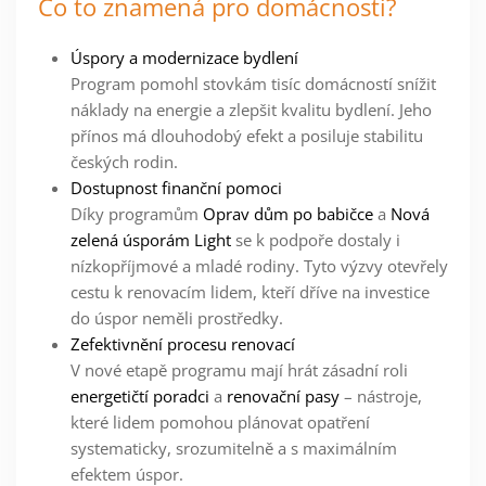
Co to znamená pro domácnosti?
Úspory a modernizace bydlení
Program pomohl stovkám tisíc domácností snížit
náklady na energie a zlepšit kvalitu bydlení. Jeho
přínos má dlouhodobý efekt a posiluje stabilitu
českých rodin.
Dostupnost finanční pomoci
Díky programům
Oprav dům po babičce
a
Nová
zelená úsporám Light
se k podpoře dostaly i
nízkopříjmové a mladé rodiny. Tyto výzvy otevřely
cestu k renovacím lidem, kteří dříve na investice
do úspor neměli prostředky.
Zefektivnění procesu renovací
V nové etapě programu mají hrát zásadní roli
energetičtí poradci
a
renovační pasy
– nástroje,
které lidem pomohou plánovat opatření
systematicky, srozumitelně a s maximálním
efektem úspor.